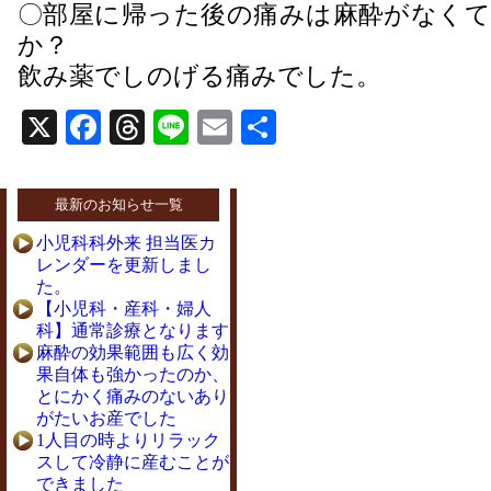
〇部屋に帰った後の痛みは麻酔がなくて
か？
飲み薬でしのげる痛みでした。
X
Facebook
Threads
Line
Email
共
有
最新のお知らせ一覧
小児科科外来 担当医カ
レンダーを更新しまし
た。
【小児科・産科・婦人
科】通常診療となります
麻酔の効果範囲も広く効
果自体も強かったのか、
とにかく痛みのないあり
がたいお産でした
1人目の時よりリラック
スして冷静に産むことが
できました