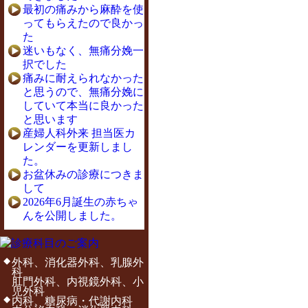
最初の痛みから麻酔を使
ってもらえたので良かっ
た
迷いもなく、無痛分娩一
択でした
痛みに耐えられなかった
と思うので、無痛分娩に
していて本当に良かった
と思います
産婦人科外来 担当医カ
レンダーを更新しまし
た。
お盆休みの診療につきま
して
2026年6月誕生の赤ちゃ
んを公開しました。
外科、消化器外科、乳腺外
科
肛門外科、内視鏡外科、小
児外科
内科、糖尿病・代謝内科