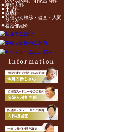
内分泌内科、消化器内科
産婦人科
小児科
麻酔科
各種がん検診・健査・人間
ドッグ
看護部紹介