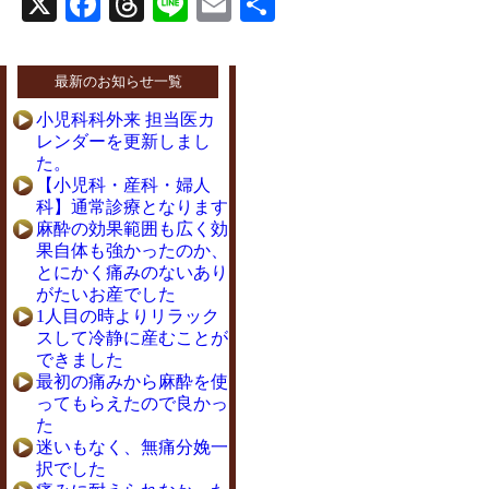
X
Facebook
Threads
Line
Email
共
有
最新のお知らせ一覧
小児科科外来 担当医カ
レンダーを更新しまし
た。
【小児科・産科・婦人
科】通常診療となります
麻酔の効果範囲も広く効
果自体も強かったのか、
とにかく痛みのないあり
がたいお産でした
1人目の時よりリラック
スして冷静に産むことが
できました
最初の痛みから麻酔を使
ってもらえたので良かっ
た
迷いもなく、無痛分娩一
択でした