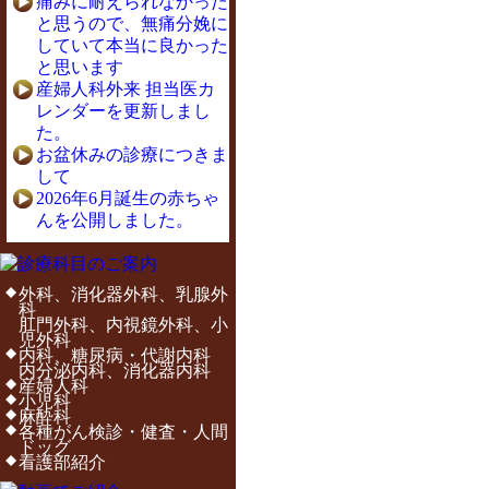
痛みに耐えられなかった
と思うので、無痛分娩に
していて本当に良かった
と思います
産婦人科外来 担当医カ
レンダーを更新しまし
た。
お盆休みの診療につきま
して
2026年6月誕生の赤ちゃ
んを公開しました。
外科、消化器外科、乳腺外
科
肛門外科、内視鏡外科、小
児外科
内科、糖尿病・代謝内科
内分泌内科、消化器内科
産婦人科
小児科
麻酔科
各種がん検診・健査・人間
ドッグ
看護部紹介