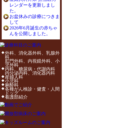
レンダーを更新しまし
た。
お盆休みの診療につきま
して
2026年6月誕生の赤ちゃ
んを公開しました。
外科、消化器外科、乳腺外
科
肛門外科、内視鏡外科、小
児外科
内科、糖尿病・代謝内科
内分泌内科、消化器内科
産婦人科
小児科
麻酔科
各種がん検診・健査・人間
ドッグ
看護部紹介