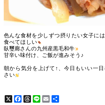
色んな食材を少しずつ摂りたい女子には
食べてほしい
臥璽廊さんの九州産黒毛和牛
甘辛い味付け、ご飯が進みそう♪
朝から気分を上げて↑、今日もいい一日
さい
X
Facebook
Threads
Line
Email
共