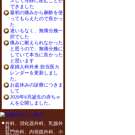
スして冷静に産むことが
できました
最初の痛みから麻酔を使
ってもらえたので良かっ
た
迷いもなく、無痛分娩一
択でした
痛みに耐えられなかった
と思うので、無痛分娩に
していて本当に良かった
と思います
産婦人科外来 担当医カ
レンダーを更新しまし
た。
お盆休みの診療につきま
して
2026年6月誕生の赤ちゃ
んを公開しました。
外科、消化器外科、乳腺外
科
肛門外科、内視鏡外科、小