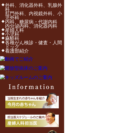
外科、消化器外科、乳腺外
科
肛門外科、内視鏡外科、小
児外科
内科、糖尿病・代謝内科
内分泌内科、消化器内科
産婦人科
小児科
麻酔科
各種がん検診・健査・人間
ドッグ
看護部紹介