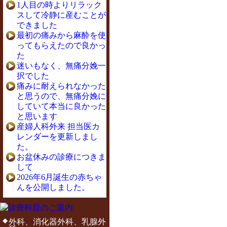
1人目の時よりリラック
スして冷静に産むことが
できました
最初の痛みから麻酔を使
ってもらえたので良かっ
た
迷いもなく、無痛分娩一
択でした
痛みに耐えられなかった
と思うので、無痛分娩に
していて本当に良かった
と思います
産婦人科外来 担当医カ
レンダーを更新しまし
た。
お盆休みの診療につきま
して
2026年6月誕生の赤ちゃ
んを公開しました。
外科、消化器外科、乳腺外