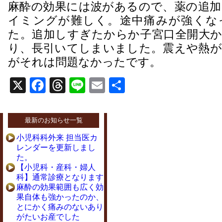
麻酔の効果には波があるので、薬の追加
イミングが難しく。途中痛みが強くな
た。追加しすぎたからか子宮口全開大か
り、長引いてしまいました。震えや熱が
がそれは問題なかったです。
X
Facebook
Threads
Line
Email
共
有
最新のお知らせ一覧
小児科科外来 担当医カ
レンダーを更新しまし
た。
【小児科・産科・婦人
科】通常診療となります
麻酔の効果範囲も広く効
果自体も強かったのか、
とにかく痛みのないあり
がたいお産でした