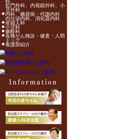
科
肛門外科、内視鏡外科、小
児外科
内科、糖尿病・代謝内科
内分泌内科、消化器内科
産婦人科
小児科
麻酔科
各種がん検診・健査・人間
ドッグ
看護部紹介