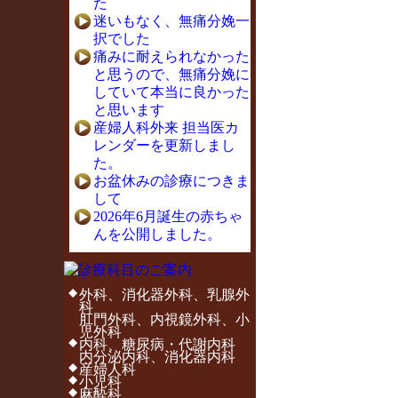
た
迷いもなく、無痛分娩一
択でした
痛みに耐えられなかった
と思うので、無痛分娩に
していて本当に良かった
と思います
産婦人科外来 担当医カ
レンダーを更新しまし
た。
お盆休みの診療につきま
して
2026年6月誕生の赤ちゃ
んを公開しました。
外科、消化器外科、乳腺外
科
肛門外科、内視鏡外科、小
児外科
内科、糖尿病・代謝内科
内分泌内科、消化器内科
産婦人科
小児科
麻酔科