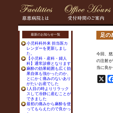
足の
最新のお知らせ一覧
小児科科外来 担当医カ
レンダーを更新しまし
た。
今回、慈
【小児科・産科・婦人
の注射が
科】通常診療となります
当に良か
麻酔の効果範囲も広く効
果自体も強かったのか、
X
とにかく痛みのないあり
がたいお産でした
1人目の時よりリラック
スして冷静に産むことが
できました
最初の痛みから麻酔を使
ってもらえたので良かっ