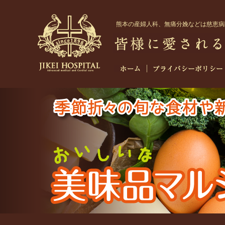
熊本
の
産婦人科
、無痛分娩などは慈恵病