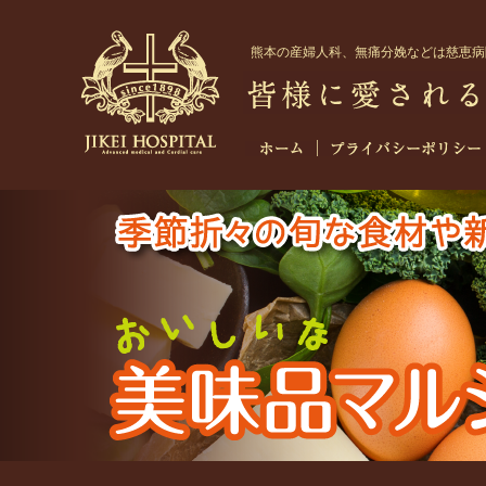
熊本
の
産婦人科
、無痛分娩などは慈恵病