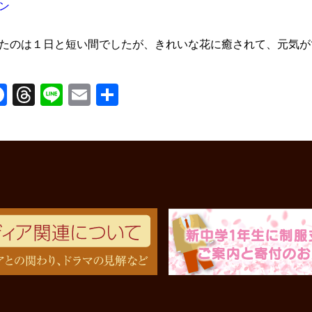
たのは１日と短い間でしたが、きれいな花に癒されて、元気が
Facebook
Threads
Line
Email
共
有