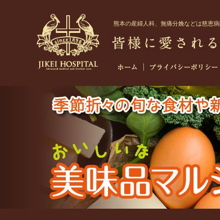
熊本
の
産婦人科
、無痛分娩などは慈恵病