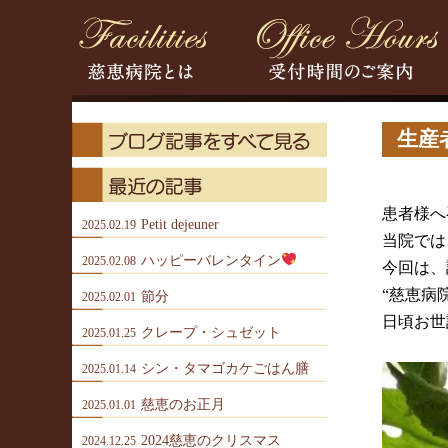
生産
患者様へ
Petit dejeuner
2025.02.19
当院では
ハッピーバレンタイン
2025.02.08
今回は、
“慈恵病
節分
2025.02.01
日頃お世
クレープ・シュゼット
2025.01.25
シン・タマゴカケごはん膳
2025.01.14
慈恵のお正月
2025.01.01
2024慈恵のクリスマス
2024.12.25