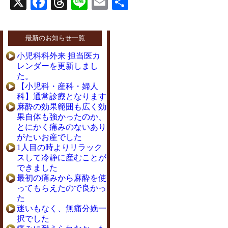
X
Facebook
Threads
Line
Email
共
有
最新のお知らせ一覧
小児科科外来 担当医カ
レンダーを更新しまし
た。
【小児科・産科・婦人
科】通常診療となります
麻酔の効果範囲も広く効
果自体も強かったのか、
とにかく痛みのないあり
がたいお産でした
1人目の時よりリラック
スして冷静に産むことが
できました
最初の痛みから麻酔を使
ってもらえたので良かっ
た
迷いもなく、無痛分娩一
択でした