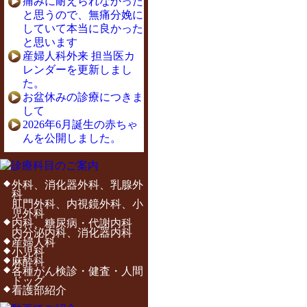
痛みに耐えられなかった
と思うので、無痛分娩に
していて本当に良かった
と思います
産婦人科外来 担当医カ
レンダーを更新しまし
た。
お盆休みの診療につきま
して
2026年6月誕生の赤ちゃ
んを公開しました。
外科、消化器外科、乳腺外
科
肛門外科、内視鏡外科、小
児外科
内科、糖尿病・代謝内科
内分泌内科、消化器内科
産婦人科
小児科
麻酔科
各種がん検診・健査・人間
ドッグ
看護部紹介