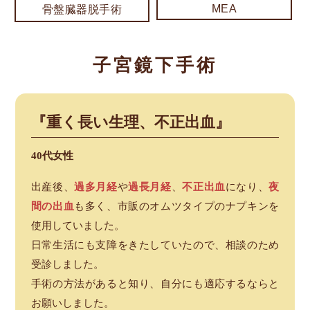
MEA
骨盤臓器脱手術
子宮鏡下手術
『重く長い生理、不正出血』
40代女性
出産後、
過多月経
や
過長月経
、
不正出血
になり、
夜
間の出血
も多く、市販のオムツタイプのナプキンを
使用していました。
日常生活にも支障をきたしていたので、相談のため
受診しました。
手術の方法があると知り、自分にも適応するならと
お願いしました。