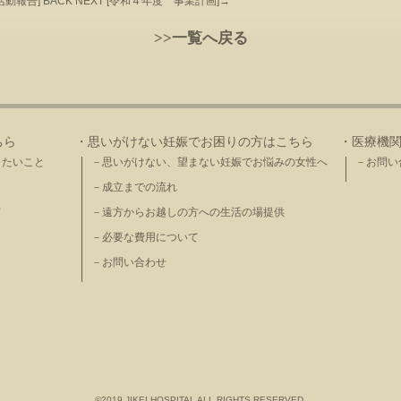
活動報告
] BACK NEXT [
令和４年度 事業計画
]→
>>一覧へ戻る
ちら
・思いがけない妊娠でお困りの方はこちら
・医療機
きたいこと
－思いがけない、望まない妊娠でお悩みの女性へ
－お問い
－成立までの流れ
て
－遠方からお越しの方への生活の場提供
－必要な費用について
－お問い合わせ
©2019 JIKEI HOSPITAL ALL RIGHTS RESERVED.