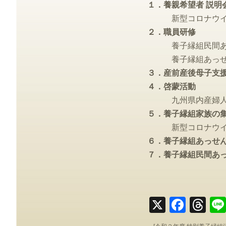
１．養親希望者 説明
新型コロナウイル
２．職員研修
養子縁組民間あっ
養子縁組あっせ
３．産前産後母子支
４．啓蒙活動
九州県内産婦人科
５．養子縁組家族の
新型コロナウイル
６．養子縁組あっせ
７．養子縁組民間あ
X
Faceb
Th