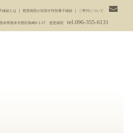
子縁組とは
慈恵病院が目指す特別養子縁組
ご寄付について
tel.096-355-6131
3 熊本県熊本市西区島崎6-1-27 慈恵病院