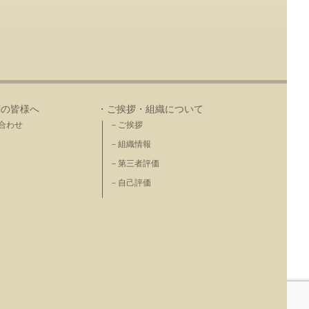
関の皆様へ
・ご挨拶・組織について
合わせ
－ご挨拶
－組織情報
－第三者評価
－自己評価