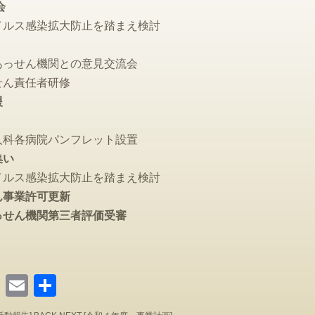
会
ス感染拡大防止を踏まえ検討
せん機関との意見交流会
ん責任者研修
援
各病院パンフレット設置
集い
ス感染拡大防止を踏まえ検討
ん事業許可更新
っせん機関第三者評価受審
ook
reads
Line
Email
共
有