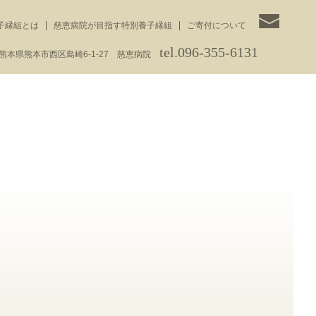
子縁組とは
慈恵病院が目指す特別養子縁組
ご寄付について
tel.096-355-6131
3 熊本県熊本市西区島崎6-1-27 慈恵病院