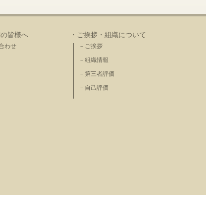
関の皆様へ
・ご挨拶・組織について
合わせ
－ご挨拶
－組織情報
－第三者評価
－自己評価