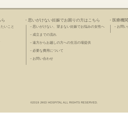
ちら
・思いがけない妊娠でお困りの方はこちら
・医療機
きたいこと
－思いがけない、望まない妊娠でお悩みの女性へ
－お問い
－成立までの流れ
て
－遠方からお越しの方への生活の場提供
－必要な費用について
－お問い合わせ
©2019 JIKEI HOSPITAL ALL RIGHTS RESERVED.