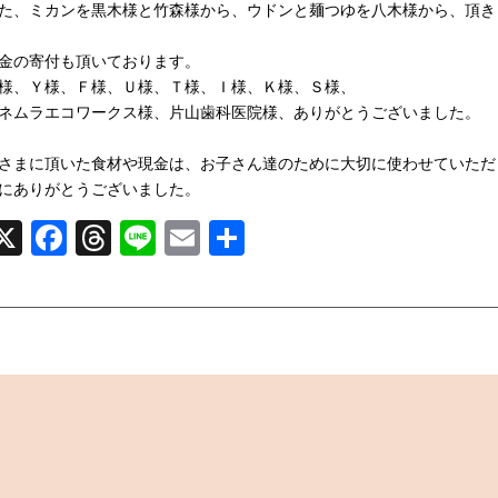
た、ミカンを黒木様と竹森様から、ウドンと麺つゆを八木様から、頂き
金の寄付も頂いております。
様、Ｙ様、Ｆ様、Ｕ様、Ｔ様、Ｉ様、Ｋ様、Ｓ様、
ネムラエコワークス様、片山歯科医院様、ありがとうございました。
さまに頂いた食材や現金は、お子さん達のために大切に使わせていただ
にありがとうございました。
X
Facebook
Threads
Line
Email
共
有