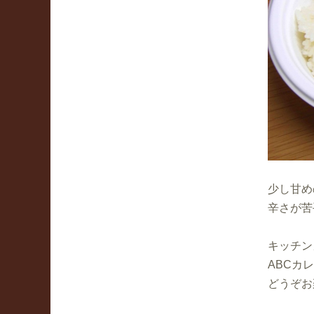
少し甘め
辛さが苦
キッチン
ABCカ
どうぞお楽