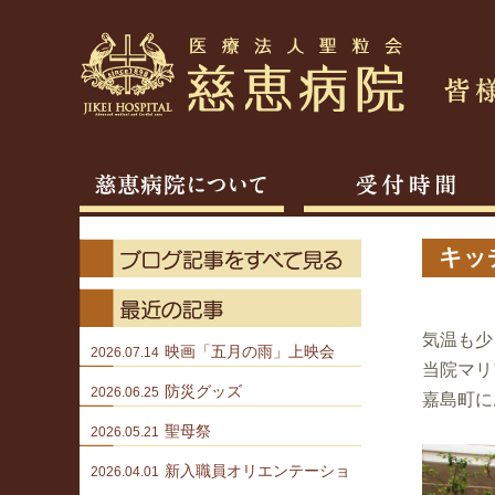
キッ
気温も少
映画「五月の雨」上映会
2026.07.14
当院マリ
防災グッズ
2026.06.25
嘉島町に
聖母祭
2026.05.21
新入職員オリエンテーショ
2026.04.01