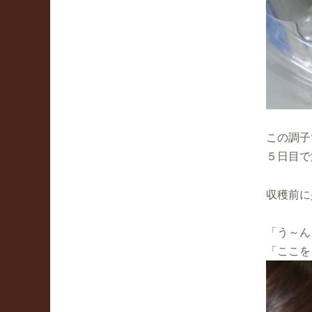
この調子
５日目で
収穫前に
「う～ん
「ここを