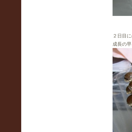
２日目に
成長の早