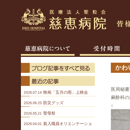
かわ
医局秘書
映画「五月の雨」上映会
2026.07.14
麻酔科の
防災グッズ
2026.06.25
↓
聖母祭
2026.05.21
新入職員オリエンテーショ
2026.04.01