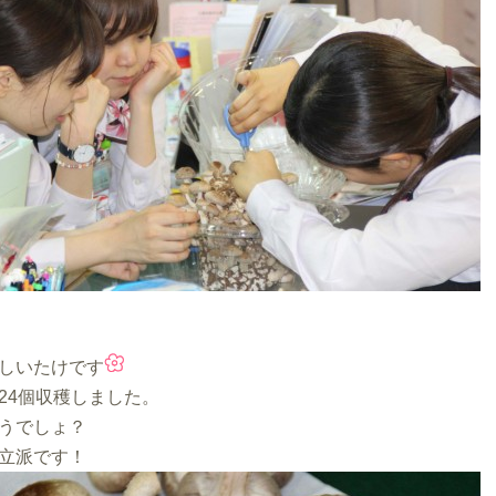
しいたけです
24個収穫しました。
うでしょ？
立派です！