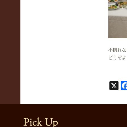
不慣れな
どうぞよ
X