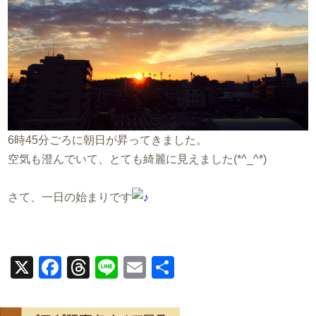
6時45分ごろに朝日が昇ってきました。
空気も澄んでいて、とても綺麗に見えました(*^_^*)
さて、一日の始まりです
X
Facebook
Threads
Line
Email
共
有