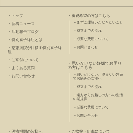
・トップ
・養親希望の方はこちら
－まずご理解いただきたいこと
・新着ニュース
－成立までの流れ
・活動報告ブログ
－必要な費用について
・特別養子縁組とは
－お問い合わせ
・慈恵病院が目指す特別養子縁
組
・ご寄付について
・思いがけない妊娠でお困り
の方はこちら
・よくある質問
－思いがけない、望まない妊娠
・お問い合わせ
でお悩みの女性へ
－成立までの流れ
－遠方からお越しの方への生活
の場提供
－必要な費用について
－お問い合わせ
・医療機関の皆様へ
・ご挨拶・組織について