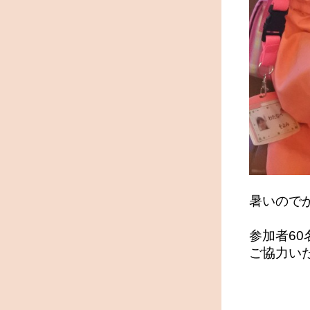
暑いのでか
参加者6
ご協力い