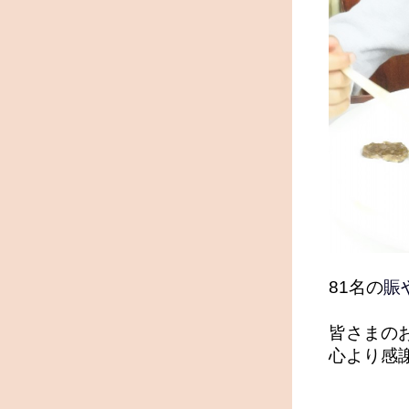
81名の
賑
皆さまの
心より感