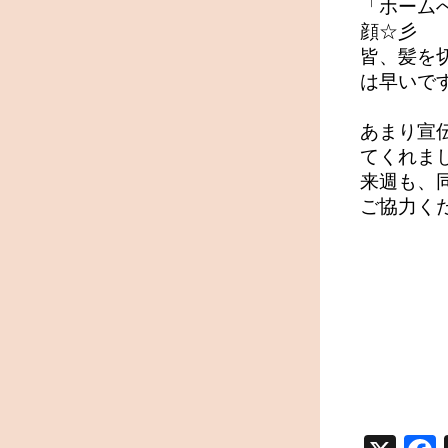
「ホーム
顔☆彡
皆、髪を
は早いで
あまり宣
てくれま
来週も、
ご協力く