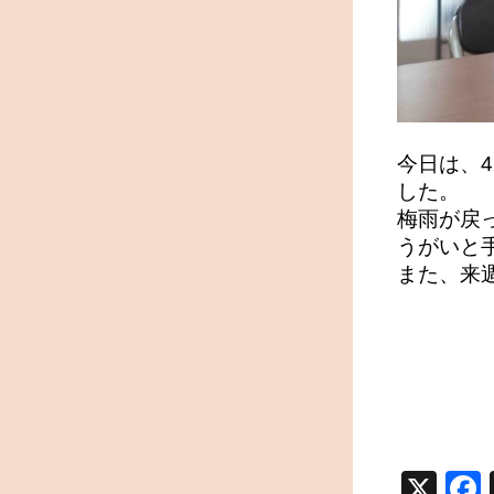
今日は、
した。
梅雨が戻
うがいと
また、来週
X