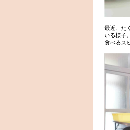
最近、た
いる様子
食べるスピ